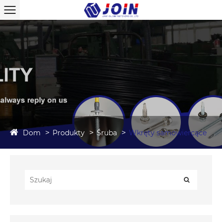
Dom
Produkty
Śruba
Wkręty samowiercące