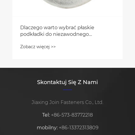
Dlaczego warto wybrać płaskie
podkładki do niezawodnego
mocowania?
Zobacz więcej >>
Skontaktuj Się Z Nami
Jiaxing Join Fasteners Co., Ltd.
Tel:
+86-573-83772218
mobilny:
+86-13372313809