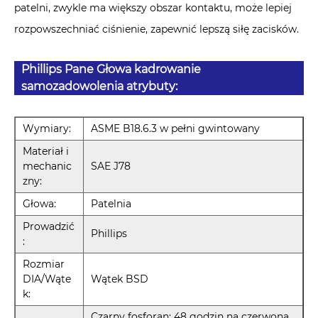
patelni, zwykle ma większy obszar kontaktu, może lepiej
rozpowszechniać ciśnienie, zapewnić lepszą siłę zacisków.
Phillips Pane Głowa kadrowanie
samozadowolenia atrybuty:
Wymiary:
ASME B18.6.3 w pełni gwintowany
Materiał i
mechanic
SAE J78
zny:
Głowa:
Patelnia
Prowadzić
Phillips
:
Rozmiar
DIA/Wąte
Wątek BSD
k:
Czarny fosforan: 48 godzin na czerwoną