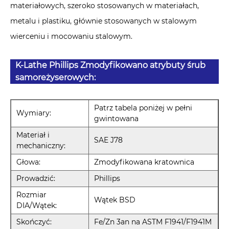
materiałowych, szeroko stosowanych w materiałach,
metalu i plastiku, głównie stosowanych w stalowym
wierceniu i mocowaniu stalowym.
K-Lathe Phillips Zmodyfikowano atrybuty śrub
samoreżyserowych:
Patrz tabela poniżej w pełni
Wymiary:
gwintowana
Materiał i
SAE J78
mechaniczny:
Głowa:
Zmodyfikowana kratownica
Prowadzić:
Phillips
Rozmiar
Wątek BSD
DIA/Wątek:
Skończyć:
Fe/Zn 3an na ASTM F1941/F1941M