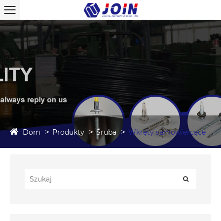
Dom
Produkty
Śruba
Wkręty samowiercące