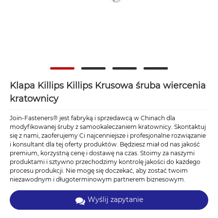
Klapa Killips Killips Krusowa śruba wiercenia
kratownicy
Join-Fasteners® jest fabryką i sprzedawcą w Chinach dla
modyfikowanej śruby z samookaleczaniem kratownicy. Skontaktuj
się z nami, zaoferujemy Ci najcenniejsze i profesjonalne rozwiązanie
i konsultant dla tej oferty produktów. Będziesz miał od nas jakość
premium, korzystną cenę i dostawę na czas. Stoimy za naszymi
produktami i sztywno przechodzimy kontrolę jakości do każdego
procesu produkcji. Nie mogę się doczekać, aby zostać twoim
niezawodnym i długoterminowym partnerem biznesowym.
Wyślij zapytanie