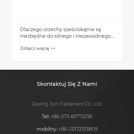
Dlaczego orzechy sześciokątne są
niezbędne do silnego i niezawodnego
mocowania?
Zobacz więcej >>
Skontaktuj Się Z Nami
Jiaxing Join Fasteners Co., Ltd.
Tel:
+86-573-83772218
mobilny:
+86-13372313809